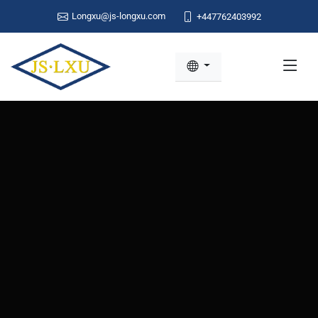
Longxu@js-longxu.com
+447762403992
MACHINES DE TÔLE HAUTE
PERFORMANCE
EN SAVOIR PLUS