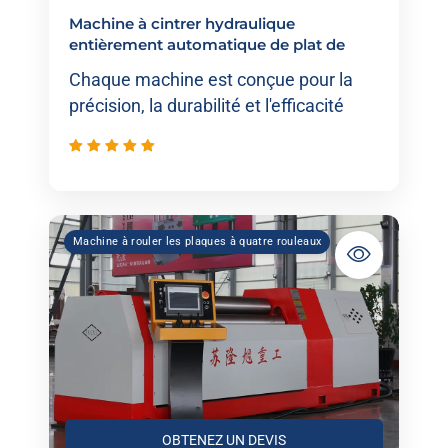
Machine à cintrer hydraulique
entièrement automatique de plat de
quatre rouleaux de commande
Chaque machine est conçue pour la
numérique par ordinateur
précision, la durabilité et l'efficacité
Machine à rouler les plaques à quatre rouleaux
OBTENEZ UN DEVIS